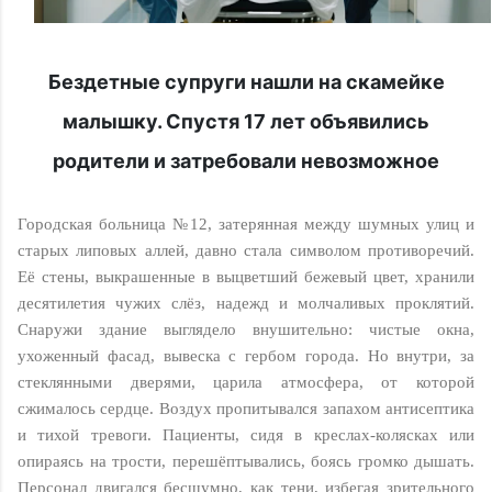
Бeздeтныe cyпpyги нaшли нa cкaмeйкe
мaлышкy. Cпycтя 17 лeт oбъявилиcь
poдитeли и зaтpeбoвaли нeвoзмoжнoe
Городская больница №12, затерянная между шумных улиц и
старых липовых аллей, давно стала символом противоречий.
Её стены, выкрашенные в выцветший бежевый цвет, хранили
десятилетия чужих слёз, надежд и молчаливых проклятий.
Снаружи здание выглядело внушительно: чистые окна,
ухоженный фасад, вывеска с гербом города. Но внутри, за
стеклянными дверями, царила атмосфера, от которой
сжималось сердце. Воздух пропитывался запахом антисептика
и тихой тревоги. Пациенты, сидя в креслах-колясках или
опираясь на трости, перешёптывались, боясь громко дышать.
Персонал двигался бесшумно, как тени, избегая зрительного