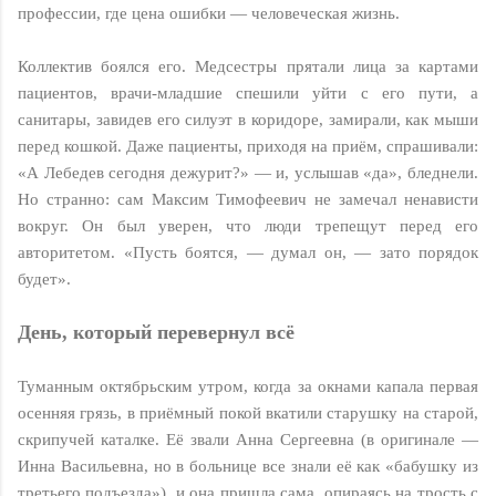
профессии, где цена ошибки — человеческая жизнь.
Коллектив боялся его. Медсестры прятали лица за картами
пациентов, врачи-младшие спешили уйти с его пути, а
санитары, завидев его силуэт в коридоре, замирали, как мыши
перед кошкой. Даже пациенты, приходя на приём, спрашивали:
«А Лебедев сегодня дежурит?» — и, услышав «да», бледнели.
Но странно: сам Максим Тимофеевич не замечал ненависти
вокруг. Он был уверен, что люди трепещут перед его
авторитетом. «Пусть боятся, — думал он, — зато порядок
будет».
Дeнь, кoтoрый пeрeвeрнyл всё
Туманным октябрьским утром, когда за окнами капала первая
осенняя грязь, в приёмный покой вкатили старушку на старой,
скрипучей каталке. Её звали Анна Сергеевна (в оригинале —
Инна Васильевна, но в больнице все знали её как «бабушку из
третьего подъезда»), и она пришла сама, опираясь на трость с