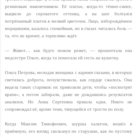
резиновым наконечником. Её платье, когда-то тёмно-синее,
выцвело до сероватого оттенка, а на шее болтался
потрёпанный платок в мелкий цветочек. Лицо, изборождённое
морщинами, казалось спокойным, но в глазах читалась боль —
та, что не кричит, а терпеливо ждёт.
— Живот… как будто ножом режет, — прошептала она
медсестре Ольге, когда та помогала ей сесть на кушетку.
Ольга Петрова, молодая женщина с карими глазами, в которых
светилась доброта, почувствовала, как сердце сжалось. Она
видела таких стариков: их привозили дети, чтобы «посмотрят
врачи», а потом забирали, даже не дождавшись результатов
анализов. Но Анна Сергеевна пришла одна. Никто не
сопровождал её, кроме тени, тянущейся от трости по полу.
Когда Максим Тимофеевич, шурша халатом, вошёл в
приёмную, его взгляд скользнул по старушке, как по пустому