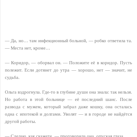
— Да, но… там инфекционный больной, — робко ответила та.
— Места нет, кроме…
— Коридор, — оборвал он. — Положите её в коридор. Пусть
полежит. Если дотянет до утра — хорошо, нет — значит, не
судьба.
Ольга вздрогнула. Где-то в глубине души она знала: так нельзя.
Но работа в этой больнице — её последний шанс. После
развода с мужем, который забрал даже кошку, она осталась
одна с ипотекой и долгами. Уволят — и в городе не найдётся
другой работы.
— Сделаю, как скажете, — проговорила она, опуская глаза.