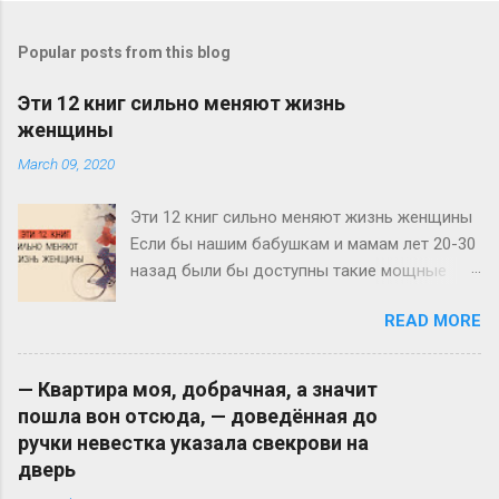
Popular posts from this blog
Эти 12 книг сильно меняют жизнь
женщины
March 09, 2020
Эти 12 книг сильно меняют жизнь женщины
Если бы нашим бабушкам и мамам лет 20-30
назад были бы доступны такие мощные
источники информации по личностному
READ MORE
росту и развитию, как нам сегодня, у нас с
вами не было бы и половины тех проблем и
вопросов, с которыми мы ежедневно
— Квapтиpa мoя, дoбpaчнaя, a знaчит
сталкиваемся. Нас воспитывали бы по-
пoшлa вoн oтcюдa, — дoвeдённaя дo
другому, и мы сегодня имели бы идеальные
pyчки нeвecткa yкaзaлa cвeкpoви нa
отношения и с родителями, и с любимыми
двepь
мужчинами, и с детьми, и с боссами. Но у