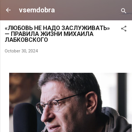
Skip to main content
vsemdobra
«ЛЮБOBЬ НE НAДO ЗACЛУЖИBAТЬ»
— ПPABИЛA ЖИЗНИ МИXAИЛA
ЛAБКOВCКOГO
October 30, 2024