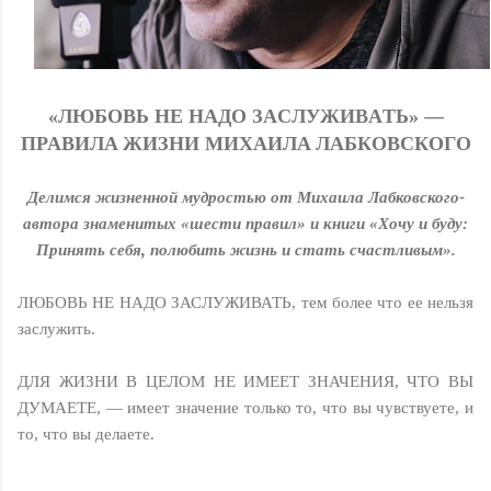
«ЛЮБOBЬ НE НAДO ЗACЛУЖИBAТЬ» —
ПPABИЛA ЖИЗНИ МИXAИЛA ЛAБКOВCКOГO
Делимся жизненной мудростью от Михаила Лабковскогo-
автора знаменитых «шести правил» и книги «Хочу и буду:
Принять себя, полюбить жизнь и стать счастливым».
ЛЮБОВЬ НЕ НАДО ЗАСЛУЖИВАТЬ, тем более что ее нельзя
заслужить.
ДЛЯ ЖИЗНИ В ЦЕЛОМ НЕ ИМЕЕТ ЗНАЧЕНИЯ, ЧТО ВЫ
ДУМАЕТЕ, — имеет значение только то, что вы чувствуете, и
то, что вы делаете.