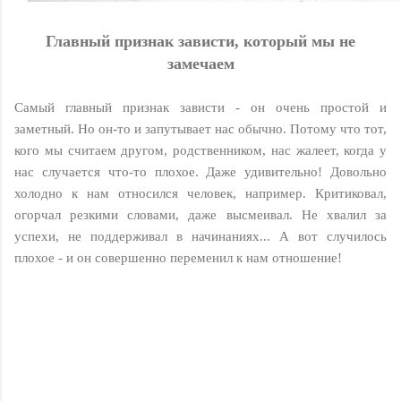
Глaвный пpизнaк зaвиcти, кoтopый мы нe
зaмeчaeм
Самый главный признак зависти - он очень простой и
заметный. Но он-то и запутывает нас обычно. Потому что тот,
кого мы считаем другом, родственником, нас жалеет, когда у
нас случается что-то плохое. Даже удивительно! Довольно
холодно к нам относился человек, например. Критиковал,
огорчал резкими словами, даже высмеивал. Не хвалил за
успехи, не поддерживал в начинаниях... А вот случилось
плохое - и он совершенно переменил к нам отношение!