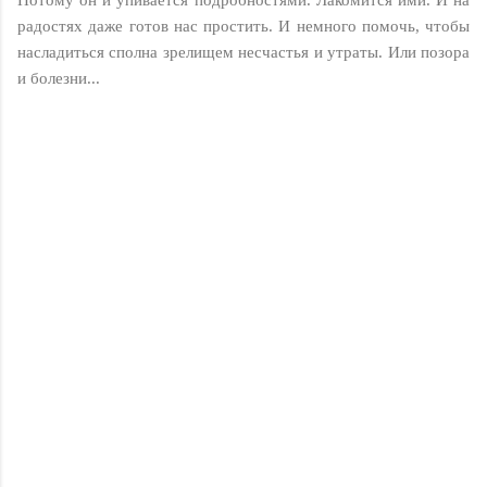
Потому он и упивается подробностями. Лакомится ими. И на
радостях даже готов нас простить. И немного помочь, чтобы
насладиться сполна зрелищем несчастья и утраты. Или позора
и болезни...