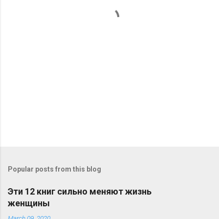
t
s
Popular posts from this blog
Эти 12 книг сильно меняют жизнь
женщины
March 09, 2020