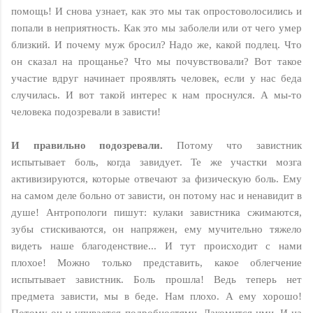
помощь! И снова узнает, как это мы так опростоволосились и
попали в неприятность. Как это мы заболели или от чего умер
близкий. И почему муж бросил? Надо же, какой подлец. Что
он сказал на прощанье? Что мы почувствовали? Вот такое
участие вдруг начинает проявлять человек, если у нас беда
случилась. И вот такой интерес к нам проснулся. А мы-то
человека подозревали в зависти!
И правильно подозревали.
Потому что завистник
испытывает боль, когда завидует. Те же участки мозга
активизируются, которые отвечают за физическую боль. Ему
на самом деле больно от зависти, он потому нас и ненавидит в
душе! Антропологи пишут: кулаки завистника сжимаются,
зубы стискиваются, он напряжен, ему мучительно тяжело
видеть наше благоденствие... И тут происходит с нами
плохое! Можно только представить, какое облегчение
испытывает завистник. Боль прошла! Ведь теперь нет
предмета зависти, мы в беде. Нам плохо. А ему хорошо!