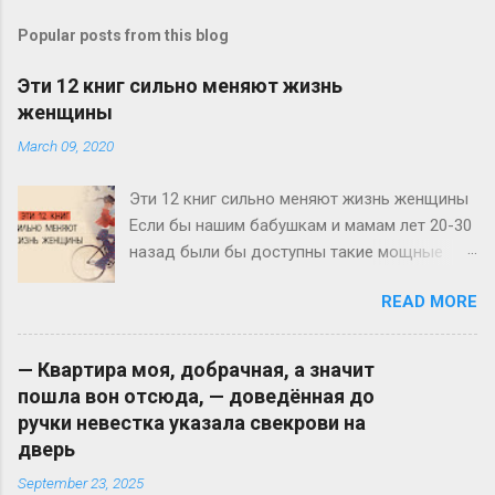
Popular posts from this blog
Эти 12 книг сильно меняют жизнь
женщины
March 09, 2020
Эти 12 книг сильно меняют жизнь женщины
Если бы нашим бабушкам и мамам лет 20-30
назад были бы доступны такие мощные
источники информации по личностному
READ MORE
росту и развитию, как нам сегодня, у нас с
вами не было бы и половины тех проблем и
вопросов, с которыми мы ежедневно
— Квapтиpa мoя, дoбpaчнaя, a знaчит
сталкиваемся. Нас воспитывали бы по-
пoшлa вoн oтcюдa, — дoвeдённaя дo
другому, и мы сегодня имели бы идеальные
pyчки нeвecткa yкaзaлa cвeкpoви нa
отношения и с родителями, и с любимыми
двepь
мужчинами, и с детьми, и с боссами. Но у
September 23, 2025
нас, к счастью, есть возможность