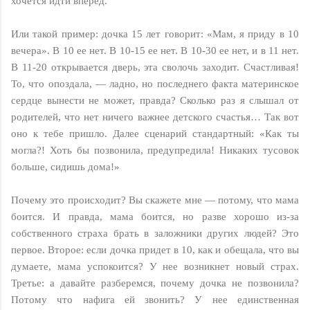
хочется идти вперед.
Или такой пример: дочка 15 лет говорит: «Мам, я приду в 10
вечера». В 10 ее нет. В 10-15 ее нет. В 10-30 ее нет, и в 11 нет.
В 11-20 открывается дверь, эта сволочь заходит. Счастливая!
То, что опоздала, — ладно, но последнего факта материнское
сердце вынести не может, правда? Сколько раз я слышал от
родителей, что нет ничего важнее детского счастья… Так вот
оно к тебе пришло. Далее сценарий стандартный: «Как ты
могла?! Хоть бы позвонила, предупредила! Никаких тусовок
больше, сидишь дома!»
Почему это происходит? Вы скажете мне — потому, что мама
боится. И правда, мама боится, но разве хорошо из-за
собственного страха брать в заложники других людей? Это
первое. Второе: если дочка придет в 10, как и обещала, что вы
думаете, мама успокоится? У нее возникнет новый страх.
Третье: а давайте разберемся, почему дочка не позвонила?
Потому что нафига ей звонить? У нее единственная