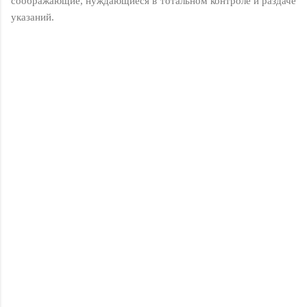
соображающие, нуждающиеся в тотальном контроле и раздаче
указаний.