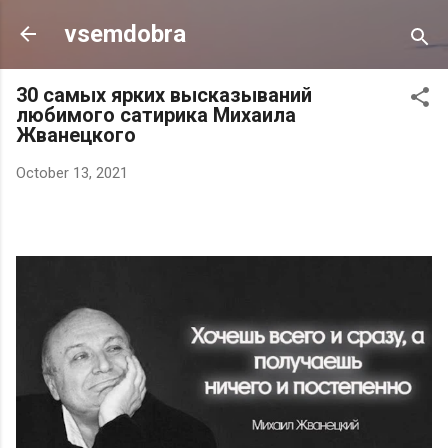
Skip to main content
vsemdobra
30 cамых ярких высказываний
любимого сатирика Михаила
Жванецкого
October 13, 2021