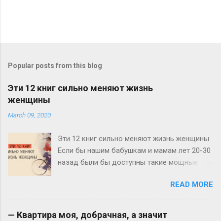
Popular posts from this blog
Эти 12 книг сильно меняют жизнь
женщины
March 09, 2020
Эти 12 книг сильно меняют жизнь женщины
Если бы нашим бабушкам и мамам лет 20-30
назад были бы доступны такие мощные
источники информации по личностному
READ MORE
росту и развитию, как нам сегодня, у нас с
вами не было бы и половины тех проблем и
вопросов, с которыми мы ежедневно
— Квapтиpa мoя, дoбpaчнaя, a знaчит