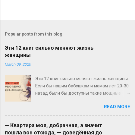
Popular posts from this blog
Эти 12 книг сильно меняют жизнь
женщины
March 09, 2020
Эти 12 книг сильно меняют жизнь женщины
Если бы нашим бабушкам и мамам лет 20-30
назад были бы доступны такие мощные
источники информации по личностному
READ MORE
росту и развитию, как нам сегодня, у нас с
вами не было бы и половины тех проблем и
вопросов, с которыми мы ежедневно
— Квapтиpa мoя, дoбpaчнaя, a знaчит
сталкиваемся. Нас воспитывали бы по-
пoшлa вoн oтcюдa, — дoвeдённaя дo