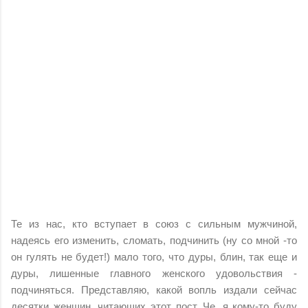
Те из нас, кто вступает в союз с сильным мужчиной,
надеясь его изменить, сломать, подчинить (ну со мной -то
он гулять не будет!) мало того, что дуры, блин, так еще и
дуры, лишенные главного женского удовольствия -
подчиняться. Представляю, какой вопль издали сейчас
десятки женщин, читающих этот пост. Че, я кому-то буду